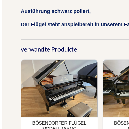
Ausführung schwarz poliert,
Der Flügel steht anspielbereit
in unserem F
verwandte Produkte
Bösendorfer Flügel Modell 185 VC
Bösendorfer Fl
BÖSENDORFER FLÜGEL
BÖSE
MODELL 185 VC